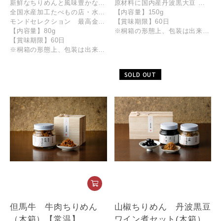
新鮮なちりめんと風味豊かなぶどう山椒を炊き上げた逸品。 味付けは、秘伝の調合で合わせた出汁。そして伏見の清酒をほんの少し。 たしかな食材と熟練の技が生む京の味です。
原材料に国内産丹波黒大豆 大粒2Lサイズを使用し、甘さ控えめに炊き上げました。 隠し味に丹波ワインを加えて、香りのアクセントをつけました。
全国水産加工たべもの店・水産庁長官賞受賞 1997年
【内容量】150g
モンドセレクション 最高金賞受賞 2007年
【賞味期限】60日
【内容量】80g
※桐箱の形態上、包装は出来かねますのでご了承ください。
【賞味期限】60日
※桐箱の形態上、包装は出来かねますのでご了承ください。
SOLD OUT
但馬牛 牛肉ちりめん
山椒ちりめん 丹波黒豆
（木箱）【常温】
ワイン煮セット(木箱）