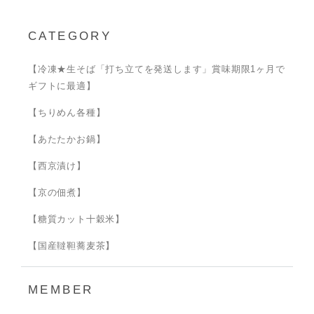
CATEGORY
【冷凍★生そば「打ち立てを発送します」賞味期限1ヶ月で
ギフトに最適】
【ちりめん各種】
【あたたかお鍋】
【西京漬け】
【京の佃煮】
【糖質カット十穀米】
【国産韃靼蕎麦茶】
MEMBER