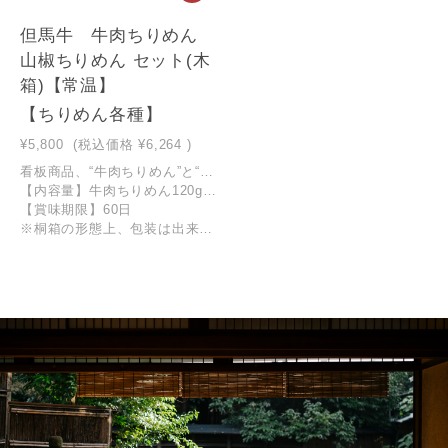
但馬牛 牛肉ちりめん
山椒ちりめん セット(木
箱)【常温】
【ちりめん各種】
¥5,800
(税込価格
¥6,264
)
看板商品、“牛肉ちりめん”と“山椒ちりめん”をセットにしました。 今日まで伝承し続けてきた手作り製法の「ちりめん山椒」と、そこへ希少なブランド牛「但馬玄(たじまぐろ)」を入れてアレンジした 「但馬牛 牛肉ちりめん」を同時にお楽しみいただける贅沢なセットです。 贈答用や手土産にも最適な商品です。
【内容量】牛肉ちりめん120g、山椒ちりめん80g
【賞味期限】60日
※桐箱の形態上、包装は出来かねますのでご了承ください。