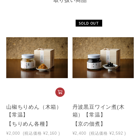
取り扱い商品
SOLD OUT
山椒ちりめん（木箱）
丹波黒豆ワイン煮(木
【常温】
箱）【常温】
【ちりめん各種】
【京の佃煮】
¥2,000
(税込価格
¥2,160
)
¥2,400
(税込価格
¥2,592
)