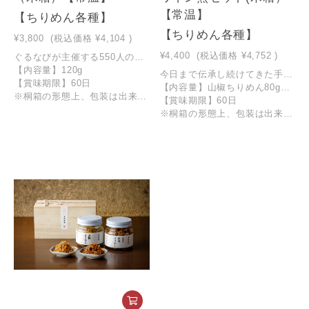
【常温】
【ちりめん各種】
【ちりめん各種】
¥3,800
(税込価格
¥4,104
)
¥4,400
(税込価格
¥4,752
)
ぐるなびが主催する550人の現役秘書が厳選する手土産 「接待の手土産」 特賞に選ばれた牛肉ちりめん。「牛肉ちりめん」は、三味洪庵自慢の「ちりめん山椒」から、さらに新しい美味しさを追求して誕生。 使用する牛肉は、上田畜産（兵庫県香美町）の独自ブランド「但馬玄（たじまぐろ）」 一般的な黒毛和牛の脂が約25度から溶け出すのに対し、約13度と低温で溶け出す脂は上質でマグロのようにサラサラとしていることが特徴です。商品は桐箱入りでご贈答におすすめの商品です。
【内容量】120g
今日まで伝承し続けてきた手作り製法の「ちりめん山椒」と国内産丹波黒大豆 大粒2Lサイズを使用し、甘さ控えめに炊き上げた「丹波黒豆ワイン煮」をセットにしました。 贈答用や手土産にも最適な商品です。
【賞味期限】60日
【内容量】山椒ちりめん80g、丹波黒豆ワイン煮150g
※桐箱の形態上、包装は出来かねますのでご了承ください。
【賞味期限】60日
※桐箱の形態上、包装は出来かねますのでご了承ください。